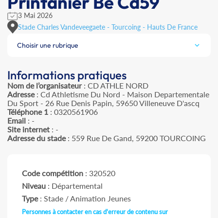
Printanier Be Cd59
3 Mai 2026
Stade Charles Vandeveegaete - Tourcoing - Hauts De France
Choisir une rubrique
Informations pratiques
Nom de l’organisateur
: CD ATHLE NORD
Adresse
: Cd Athletisme Du Nord - Maison Departementale
Du Sport - 26 Rue Denis Papin, 59650 Villeneuve D'ascq
Téléphone 1
: 0320561906
Email
: -
Site internet
: -
Adresse du stade
: 559 Rue De Gand, 59200 TOURCOING
Code compétition
: 320520
Niveau
: Départemental
Type
: Stade / Animation Jeunes
Personnes à contacter en cas d'erreur de contenu sur