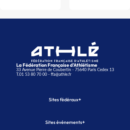
La Fédération Française d'Athlétisme
33 Avenue Pierre de Coubertin - 75640 Paris Cedex 13
T.01 53 80 70 00
- ffa@athle.fr
+
Sites fédéraux
SI-FFA
CALORG
+
Sites événements
Plateforme Formation