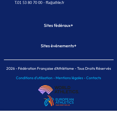
T.01 53 80 70 00
- ffa@athle.fr
+
Sites fédéraux
SI-FFA
CALORG
+
Sites événements
Plateforme Formation
Meeting de Paris
Meeting de Paris indoor
MAIF Ekiden de Paris
2026
- Fédération Française d'Athlétisme - Tous Droits Réservés
Conditions d'utilisation -
Mentions légales -
Contacts