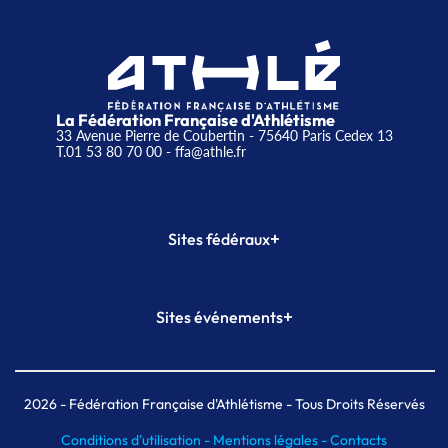
La Fédération Française d'Athlétisme
33 Avenue Pierre de Coubertin - 75640 Paris Cedex 13
T.01 53 80 70 00
- ffa@athle.fr
+
Sites fédéraux
SI-FFA
CALORG
+
Sites événements
Plateforme Formation
Meeting de Paris
Meeting de Paris indoor
MAIF Ekiden de Paris
2026
- Fédération Française d'Athlétisme - Tous Droits Réservés
Conditions d'utilisation -
Mentions légales -
Contacts