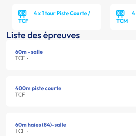
4 x 1 tour Piste Courte /
4
TCF
TCM
Liste des épreuves
60m - salle
TCF -
400m piste courte
TCF -
60m haies (84)-salle
TCF -