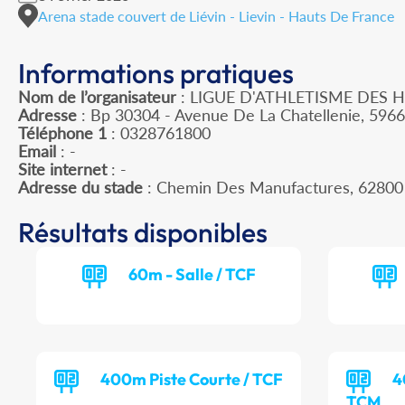
Arena stade couvert de Liévin - Lievin - Hauts De France
Informations pratiques
Nom de l’organisateur
: LIGUE D'ATHLETISME DES 
Adresse
: Bp 30304 - Avenue De La Chatellenie, 596
Téléphone 1
: 0328761800
Email
: -
Site internet
: -
Adresse du stade
: Chemin Des Manufactures, 62800
Résultats disponibles
60m - Salle / TCF
400m Piste Courte / TCF
4
TCM