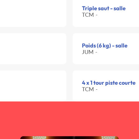
Triple saut - salle
TCM -
Poids (6 kg) - salle
JUM -
4 x 1 tour piste courte
TCM -