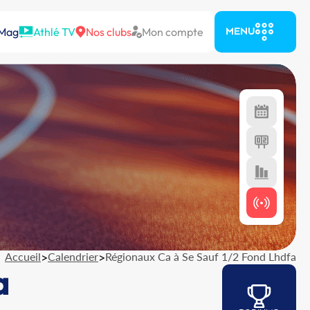
 Mag
Athlé TV
Nos clubs
Mon compte
MENU
Accueil
>
Calendrier
>
Régionaux Ca à Se Sauf 1/2 Fond Lhdfa
a