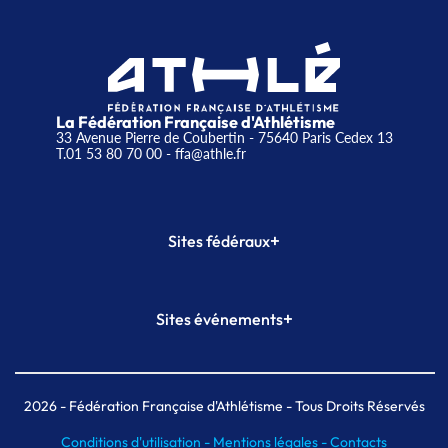
La Fédération Française d'Athlétisme
33 Avenue Pierre de Coubertin - 75640 Paris Cedex 13
T.01 53 80 70 00
- ffa@athle.fr
+
Sites fédéraux
SI-FFA
CALORG
+
Sites événements
Plateforme Formation
Meeting de Paris
Meeting de Paris indoor
MAIF Ekiden de Paris
2026
- Fédération Française d'Athlétisme - Tous Droits Réservés
Conditions d'utilisation -
Mentions légales -
Contacts