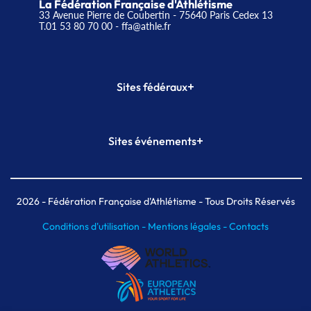
La Fédération Française d'Athlétisme
33 Avenue Pierre de Coubertin - 75640 Paris Cedex 13
T.01 53 80 70 00
- ffa@athle.fr
+
Sites fédéraux
SI-FFA
CALORG
+
Sites événements
Plateforme Formation
Meeting de Paris
Meeting de Paris indoor
MAIF Ekiden de Paris
2026
- Fédération Française d'Athlétisme - Tous Droits Réservés
Conditions d'utilisation -
Mentions légales -
Contacts