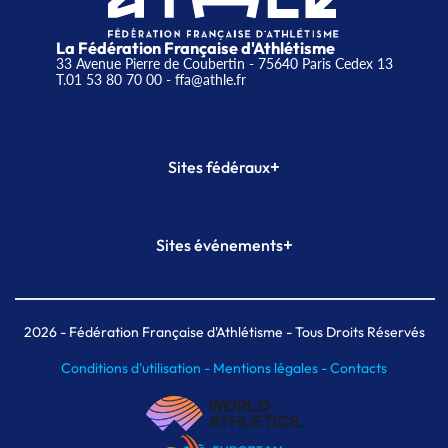
La Fédération Française d'Athlétisme
33 Avenue Pierre de Coubertin - 75640 Paris Cedex 13
T.01 53 80 70 00
- ffa@athle.fr
+
Sites fédéraux
SI-FFA
CALORG
+
Sites événements
Plateforme Formation
Meeting de Paris
Meeting de Paris indoor
MAIF Ekiden de Paris
2026
- Fédération Française d'Athlétisme - Tous Droits Réservés
Conditions d'utilisation -
Mentions légales -
Contacts