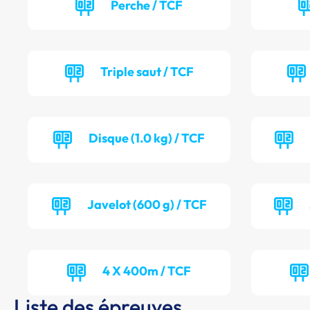
Perche / TCF
Triple saut / TCF
Disque (1.0 kg) / TCF
Javelot (600 g) / TCF
4 X 400m / TCF
Liste des épreuves