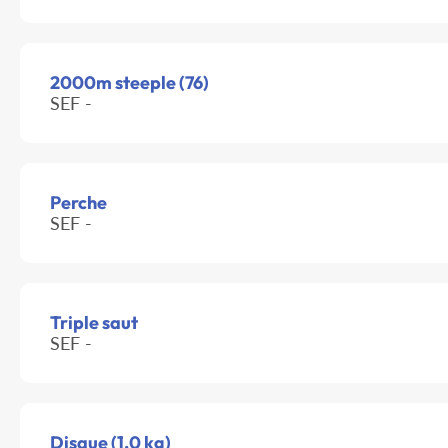
2000m steeple (76)
SEF -
Perche
SEF -
Triple saut
SEF -
Disque (1.0 kg)