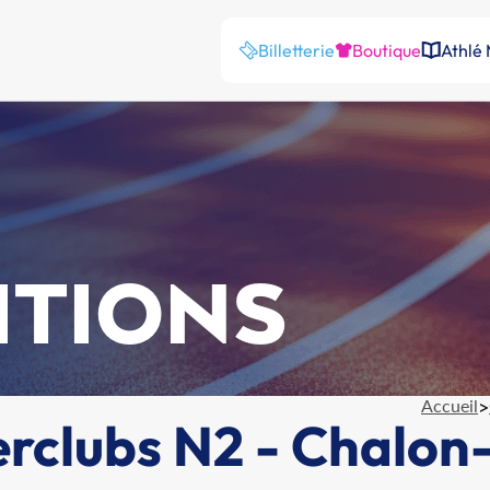
Billetterie
Boutique
Athlé
ITIONS
Accueil
>
erclubs N2 - Chalo