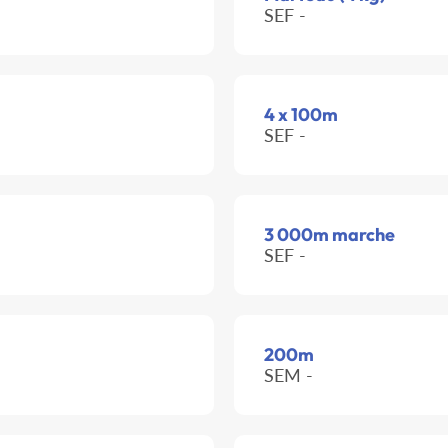
SEF -
4 x 100m
SEF -
3 000m marche
SEF -
200m
SEM -