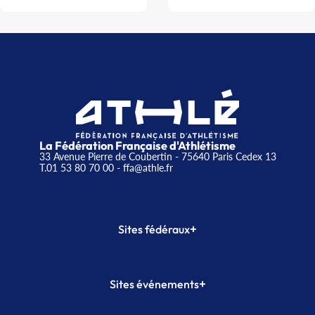
La Fédération Française d'Athlétisme
33 Avenue Pierre de Coubertin - 75640 Paris Cedex 13
T.01 53 80 70 00
- ffa@athle.fr
+
Sites fédéraux
SI-FFA
CALORG
+
Sites événements
Plateforme Formation
Meeting de Paris