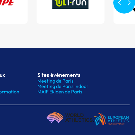
aux
Sites événements
Meeting de Paris
Meeting de Paris indoor
ormation
MAIF Ekiden de Paris