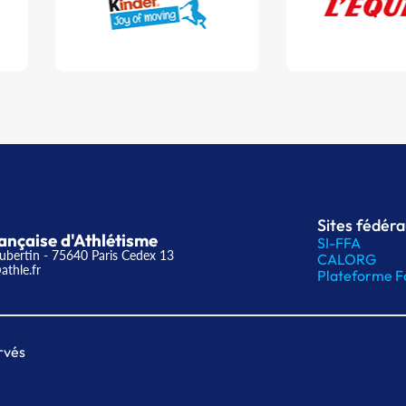
Sites fédér
ançaise d'Athlétisme
SI-FFA
ubertin - 75640 Paris Cedex 13
CALORG
athle.fr
Plateforme F
rvés