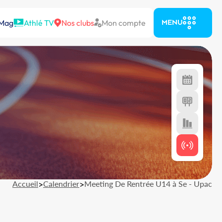
 Mag
Athlé TV
Nos clubs
Mon compte
MENU
Accueil
>
Calendrier
>
Meeting De Rentrée U14 à Se - Upac