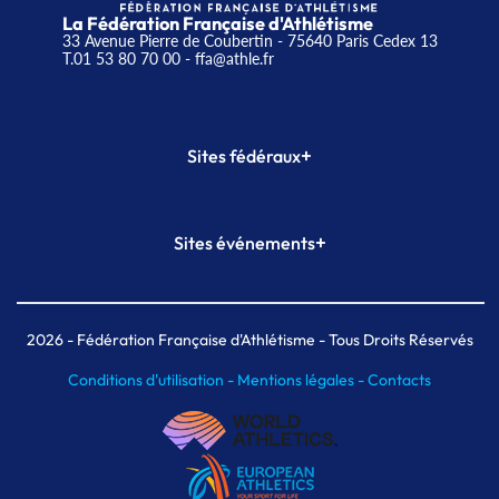
La Fédération Française d'Athlétisme
33 Avenue Pierre de Coubertin - 75640 Paris Cedex 13
T.01 53 80 70 00
- ffa@athle.fr
+
Sites fédéraux
SI-FFA
CALORG
+
Sites événements
Plateforme Formation
Meeting de Paris
Meeting de Paris indoor
MAIF Ekiden de Paris
2026
- Fédération Française d'Athlétisme - Tous Droits Réservés
Conditions d'utilisation -
Mentions légales -
Contacts