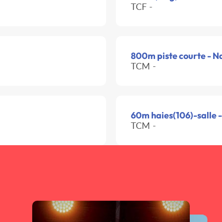
TCF -
800m piste courte - N
TCM -
60m haies(106)-salle -
TCM -