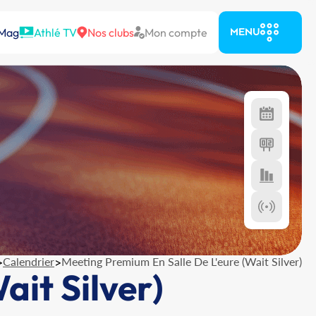
 Mag
Athlé TV
Nos clubs
Mon compte
MENU
>
Calendrier
>
Meeting Premium En Salle De L'eure (Wait Silver)
ait Silver)