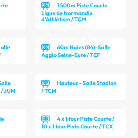
urte
1 500m Piste Courte
Ligue de Normandie
d'Athlétism / TCM
alle
60m Haies (84)-Salle
F
Agglo Seine-Eure / TCF
Salle
Hauteur - Salle Stadion
 / JUM
/ TCM
le
4 x 1 tour Piste Courte /
10 x 1 tour Piste Courte / TCX