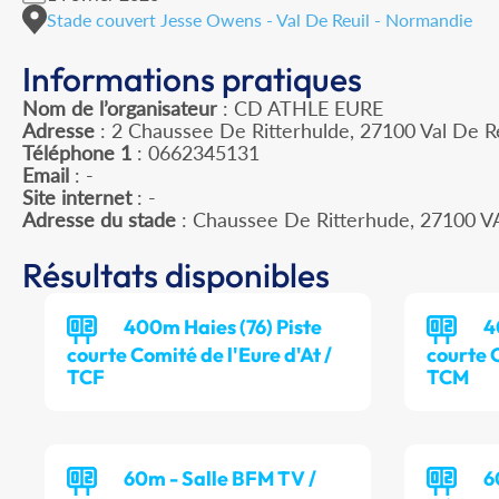
Stade couvert Jesse Owens - Val De Reuil - Normandie
Informations pratiques
Nom de l’organisateur
: CD ATHLE EURE
Adresse
: 2 Chaussee De Ritterhulde, 27100 Val De R
Téléphone 1
: 0662345131
Email
: -
Site internet
: -
Adresse du stade
: Chaussee De Ritterhude, 27100 V
Résultats disponibles
400m Haies (76) Piste
4
courte Comité de l'Eure d'At /
courte C
TCF
TCM
60m - Salle BFM TV /
6