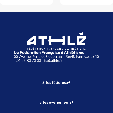
La Fédération Française d'Athlétisme
33 Avenue Pierre de Coubertin - 75640 Paris Cedex 13
T.01 53 80 70 00
- ffa@athle.fr
+
Sites fédéraux
SI-FFA
CALORG
+
Sites événements
Plateforme Formation
Meeting de Paris