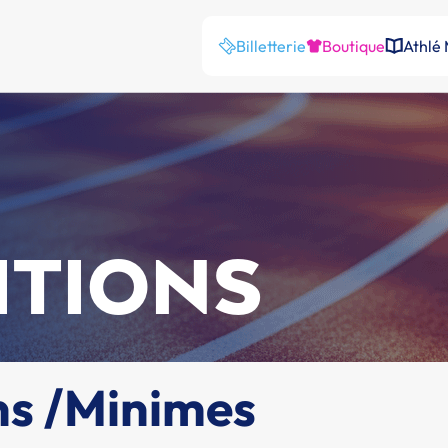
Billetterie
Boutique
Athlé
ITIONS
ns /Minimes