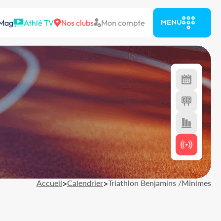
 Mag
Athlé TV
Nos clubs
Mon compte
MENU
Accueil
>
Calendrier
>
Triathlon Benjamins /Minimes