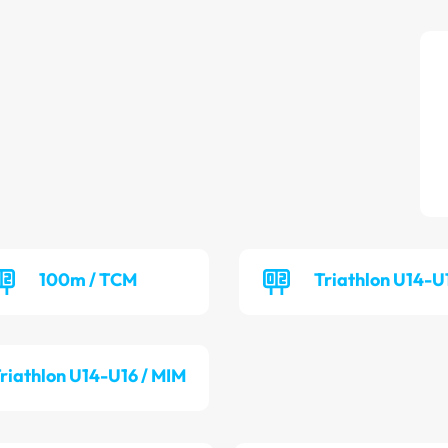
100m / TCM
Triathlon U14-U
riathlon U14-U16 / MIM