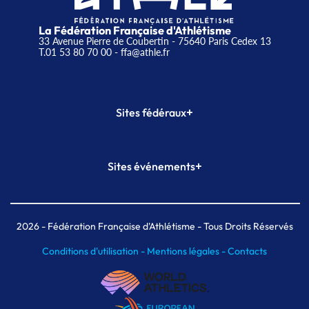
La Fédération Française d'Athlétisme
33 Avenue Pierre de Coubertin - 75640 Paris Cedex 13
T.01 53 80 70 00
- ffa@athle.fr
+
Sites fédéraux
SI-FFA
CALORG
+
Sites événements
Plateforme Formation
Meeting de Paris
Meeting de Paris indoor
MAIF Ekiden de Paris
2026
- Fédération Française d'Athlétisme - Tous Droits Réservés
Conditions d'utilisation -
Mentions légales -
Contacts