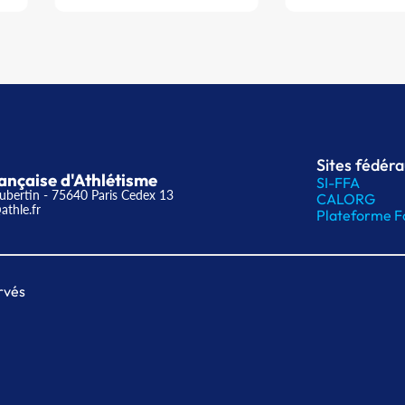
Sites fédér
ançaise d'Athlétisme
SI-FFA
ubertin - 75640 Paris Cedex 13
CALORG
athle.fr
Plateforme F
rvés