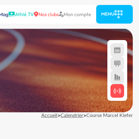
 Mag
Athlé TV
Nos clubs
Mon compte
MENU
Accueil
>
Calendrier
>
Course Marcel Kiefer