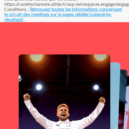
https://comitecharente.athle.fr/asp.net/espaces.engage/engag
Conditions :
Retrouvez toutes les informations concernant
le circuit des meetings sur la pages dédiée (calendrier,
résultats)
.