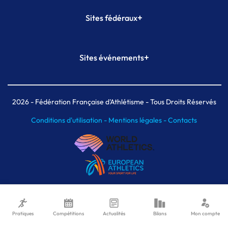
+
Sites fédéraux
SI-FFA
CALORG
+
Sites événements
Plateforme Formation
Meeting de Paris
Meeting de Paris indoor
MAIF Ekiden de Paris
2026
- Fédération Française d'Athlétisme - Tous Droits Réservés
Conditions d'utilisation -
Mentions légales -
Contacts
Pratiques
Compétitions
Actualités
Bilans
Mon compte