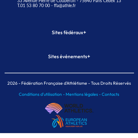
33 Avenue Pierre de Coubertin - 75640 Paris Cedex 13
T.01 53 80 70 00
- ffa@athle.fr
+
Sites fédéraux
SI-FFA
CALORG
+
Sites événements
Plateforme Formation
Meeting de Paris
Meeting de Paris indoor
MAIF Ekiden de Paris
2026
- Fédération Française d'Athlétisme - Tous Droits Réservés
Conditions d'utilisation -
Mentions légales -
Contacts