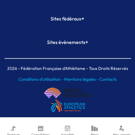
+
Sites fédéraux
SI-FFA
CALORG
+
Sites événements
Plateforme Formation
Meeting de Paris
Meeting de Paris indoor
MAIF Ekiden de Paris
2026
- Fédération Française d'Athlétisme - Tous Droits Réservés
Conditions d'utilisation -
Mentions légales -
Contacts
Pratiques
Compétitions
Actualités
Bilans
Mon compte