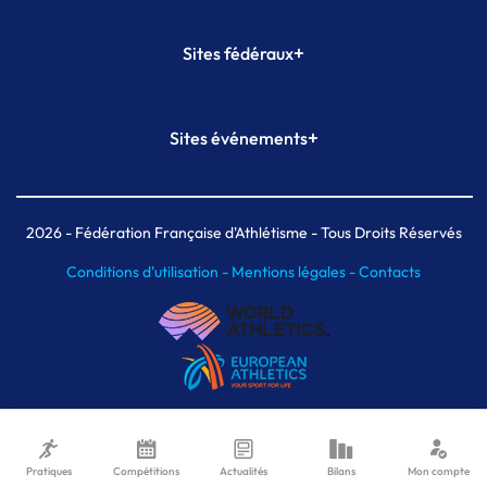
+
Sites fédéraux
SI-FFA
CALORG
+
Sites événements
Plateforme Formation
Meeting de Paris
Meeting de Paris indoor
MAIF Ekiden de Paris
2026
- Fédération Française d'Athlétisme - Tous Droits Réservés
Conditions d'utilisation -
Mentions légales -
Contacts
Pratiques
Compétitions
Actualités
Bilans
Mon compte