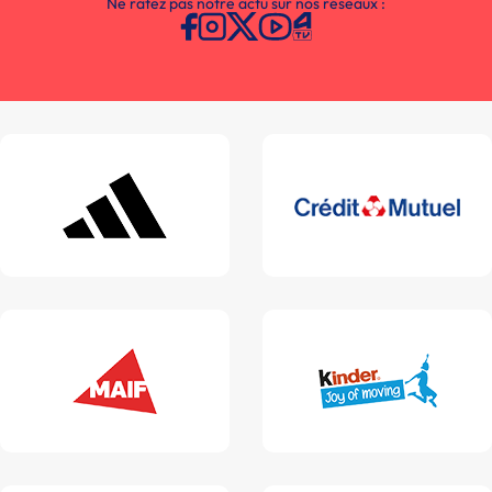
Ne ratez pas notre actu sur nos réseaux :