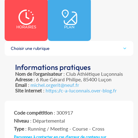
HORAIRES
PLAN
Choisir une rubrique
Informations pratiques
Nom de l’organisateur
: Club Athlétique Luçonnais
Adresse
: 6 Rue Gérard Philipe, 85400 Luçon
Email
:
michel.orgerit@neuf.fr
Site internet
:
https://c-a-luconnais.over-blog.fr
Code compétition
: 300917
Niveau
: Départemental
Type
: Running / Meeting - Course - Cross
Personnes à contacter en cas d'erreur de contenu sur