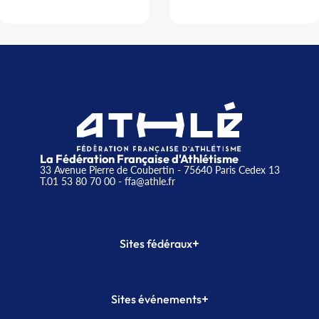
La Fédération Française d'Athlétisme
33 Avenue Pierre de Coubertin - 75640 Paris Cedex 13
T.01 53 80 70 00
- ffa@athle.fr
+
Sites fédéraux
SI-FFA
CALORG
+
Sites événements
Plateforme Formation