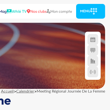
 Mag
Athlé TV
Nos clubs
Mon compte
MENU
Accueil
>
Calendrier
>
Meeting Régional Journée De La Femme
me