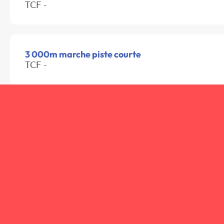
TCF -
3 000m marche piste courte
TCF -