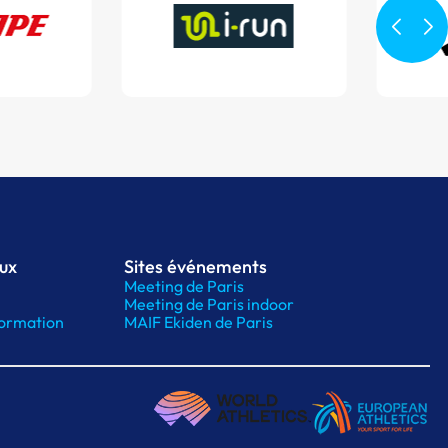
aux
Sites événements
Meeting de Paris
Meeting de Paris indoor
ormation
MAIF Ekiden de Paris