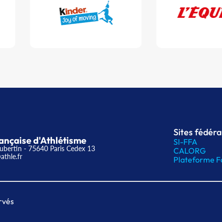
Sites fédér
ançaise d'Athlétisme
SI-FFA
ubertin - 75640 Paris Cedex 13
CALORG
athle.fr
Plateforme F
rvés