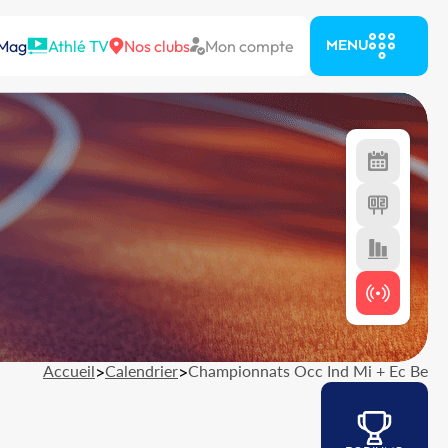
 Mag
Athlé TV
Nos clubs
Mon compte
MENU
Accueil
>
Calendrier
>
Championnats Occ Ind Mi + Ec Be