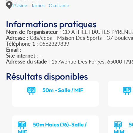
L'Usine - Tarbes - Occitanie
Informations pratiques
Nom de l’organisateur
: CD ATHLE HAUTES PYRENE
Adresse
: Cda/cdos - Maison Des Sports - 37 Boulev
Téléphone 1
: 0562329839
Email
: -
Site internet
: -
Adresse du stade
: 15 Avenue Des Forges, 65000 TA
Résultats disponibles
50m - Salle / MIF
50m Haies (76)-Salle /
5
MIF
MIM