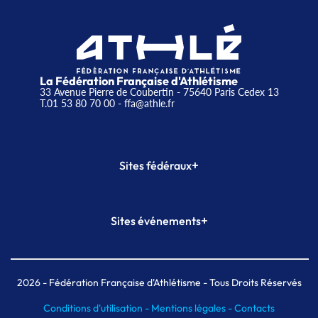
La Fédération Française d'Athlétisme
33 Avenue Pierre de Coubertin - 75640 Paris Cedex 13
T.01 53 80 70 00
- ffa@athle.fr
+
Sites fédéraux
SI-FFA
CALORG
+
Sites événements
Plateforme Formation
Meeting de Paris
Meeting de Paris indoor
MAIF Ekiden de Paris
2026
- Fédération Française d'Athlétisme - Tous Droits Réservés
Conditions d'utilisation -
Mentions légales -
Contacts