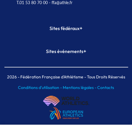
T.01 53 80 70 00
- ffa@athle.fr
+
Sites fédéraux
SI-FFA
CALORG
+
Sites événements
Plateforme Formation
Meeting de Paris
Meeting de Paris indoor
MAIF Ekiden de Paris
2026
- Fédération Française d'Athlétisme - Tous Droits Réservés
Conditions d'utilisation -
Mentions légales -
Contacts