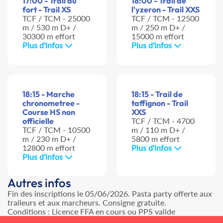
17:00 - Trail du
18:00 - Trail de
fort - Trail XS
l'yzeron - Trail XXS
TCF / TCM - 25000
TCF / TCM - 12500
m / 530 m D+ /
m / 250 m D+ /
30300 m effort
15000 m effort
Plus d'infos
Plus d'infos
18:15 - Marche
18:15 - Trail de
chronometree -
taffignon - Trail
Course HS non
XXS
officielle
TCF / TCM - 4700
TCF / TCM - 10500
m / 110 m D+ /
m / 230 m D+ /
5800 m effort
12800 m effort
Plus d'infos
Plus d'infos
Autres infos
Fin des inscriptions le 05/06/2026. Pasta party offerte aux
traileurs et aux marcheurs. Consigne gratuite.
Conditions : Licence FFA en cours ou PPS valide