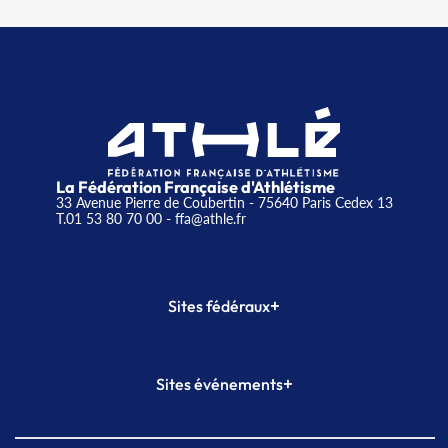
La Fédération Française d'Athlétisme
33 Avenue Pierre de Coubertin - 75640 Paris Cedex 13
T.01 53 80 70 00
- ffa@athle.fr
+
Sites fédéraux
SI-FFA
CALORG
+
Sites événements
Plateforme Formation
Meeting de Paris
Meeting de Paris indoor