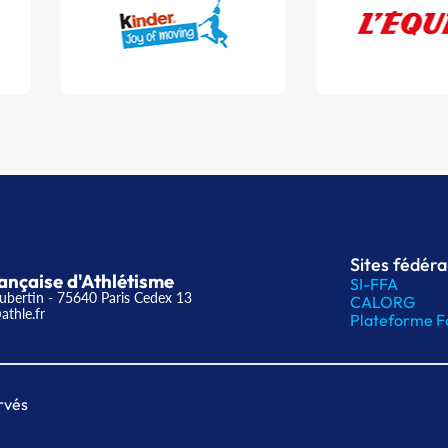
Sites fédér
ançaise d'Athlétisme
SI-FFA
ubertin - 75640 Paris Cedex 13
CALORG
athle.fr
Plateforme F
rvés