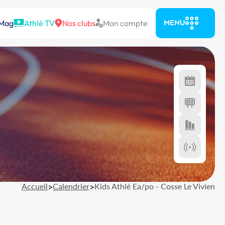
 Mag
Athlé TV
Nos clubs
Mon compte
MENU
Accueil
>
Calendrier
>
Kids Athlé Ea/po - Cosse Le Vivien