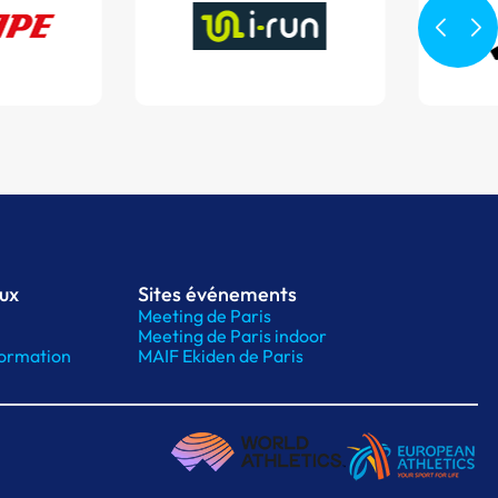
aux
Sites événements
Meeting de Paris
Meeting de Paris indoor
ormation
MAIF Ekiden de Paris