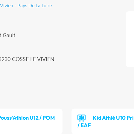
Vivien - Pays De La Loire
t Gault
 53230 COSSE LE VIVIEN
Pouss'Athlon U12 / POM
Kid Athlé U10 P
/ EAF