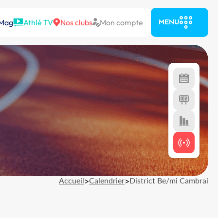
 Mag
Athlé TV
Nos clubs
Mon compte
MENU
Accueil
>
Calendrier
>
District Be/mi Cambrai