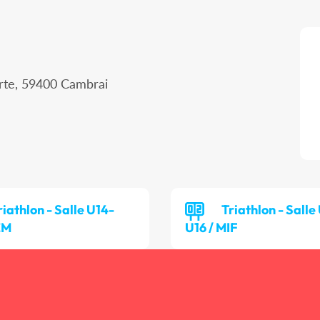
erte, 59400 Cambrai
riathlon - Salle U14-
Triathlon - Salle
EM
U16 / MIF