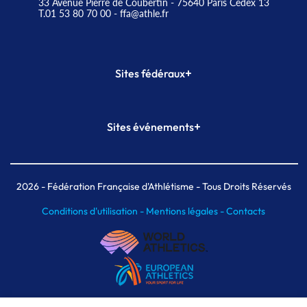
33 Avenue Pierre de Coubertin - 75640 Paris Cedex 13
T.01 53 80 70 00
- ffa@athle.fr
+
Sites fédéraux
SI-FFA
CALORG
+
Sites événements
Plateforme Formation
Meeting de Paris
Meeting de Paris indoor
MAIF Ekiden de Paris
2026
- Fédération Française d'Athlétisme - Tous Droits Réservés
Conditions d'utilisation -
Mentions légales -
Contacts