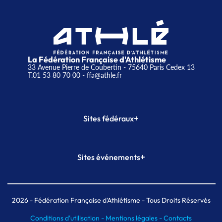
La Fédération Française d'Athlétisme
33 Avenue Pierre de Coubertin - 75640 Paris Cedex 13
T.01 53 80 70 00
- ffa@athle.fr
+
Sites fédéraux
SI-FFA
CALORG
+
Sites événements
Plateforme Formation
Meeting de Paris
Meeting de Paris indoor
MAIF Ekiden de Paris
2026
- Fédération Française d'Athlétisme - Tous Droits Réservés
Conditions d'utilisation -
Mentions légales -
Contacts