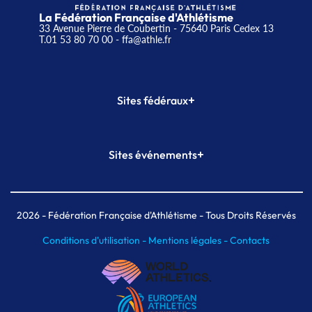
La Fédération Française d'Athlétisme
33 Avenue Pierre de Coubertin - 75640 Paris Cedex 13
T.01 53 80 70 00
- ffa@athle.fr
+
Sites fédéraux
SI-FFA
CALORG
+
Sites événements
Plateforme Formation
Meeting de Paris
Meeting de Paris indoor
MAIF Ekiden de Paris
2026
- Fédération Française d'Athlétisme - Tous Droits Réservés
Conditions d'utilisation -
Mentions légales -
Contacts