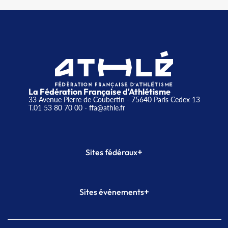
La Fédération Française d'Athlétisme
33 Avenue Pierre de Coubertin - 75640 Paris Cedex 13
T.01 53 80 70 00
- ffa@athle.fr
+
Sites fédéraux
SI-FFA
CALORG
+
Sites événements
Plateforme Formation
Meeting de Paris
Meeting de Paris indoor