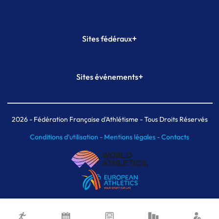
+
Sites fédéraux
SI-FFA
CALORG
+
Sites événements
Plateforme Formation
Meeting de Paris
Meeting de Paris indoor
MAIF Ekiden de Paris
2026
- Fédération Française d'Athlétisme - Tous Droits Réservés
Conditions d'utilisation -
Mentions légales -
Contacts