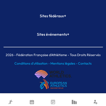
+
Sites fédéraux
SI-FFA
CALORG
+
Sites événements
Plateforme Formation
Meeting de Paris
Meeting de Paris indoor
MAIF Ekiden de Paris
2026
- Fédération Française d'Athlétisme - Tous Droits Réservés
Conditions d'utilisation -
Mentions légales -
Contacts