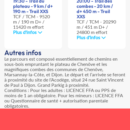
19:30 - Trail du
20:00 - Trail des
plateau - 9 km / d+
combes - 20 km /
190 m - Trail XXS
d+ 450 m - Trail
TCF / TCM - 9520
XXS
m / 190 m D+ /
TCF / TCM - 20290
11420 m effort
m / 451 m D+ /
Plus d'infos
24800 m effort
Plus d'infos
Autres infos
Le parcours est composé essentiellement de chemins en
sous-bois empruntant le plateau de Chenôve et les
magnifiques combes des communes de Chenôve,
Marsannay-la-Côte, et Dijon. Le départ et l’arrivée se feront
à proximité du site de l’Acodège, situé 24 rue Saint Vincent
de Paul à Dijon. Grand Parkig à proximité.
Conditions : Pour les adultes : LICENCE FFA ou PPS de
moins de 1 an obligatoire. Pour les mineurs : LICENCE FFA
ou Questionnaire de santé + autorisation parentale
obligatoires.