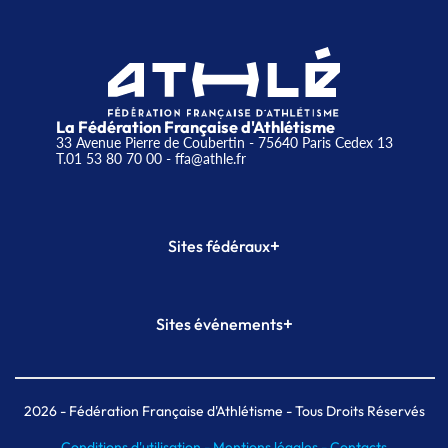
La Fédération Française d'Athlétisme
33 Avenue Pierre de Coubertin - 75640 Paris Cedex 13
T.01 53 80 70 00
- ffa@athle.fr
+
Sites fédéraux
SI-FFA
CALORG
+
Sites événements
Plateforme Formation
Meeting de Paris
Meeting de Paris indoor
MAIF Ekiden de Paris
2026
- Fédération Française d'Athlétisme - Tous Droits Réservés
Conditions d'utilisation -
Mentions légales -
Contacts