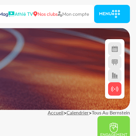
 Mag
Athlé TV
Nos clubs
Mon compte
MENU
Accueil
>
Calendrier
>
Tous Au Bernstein
ENGAGEMENT