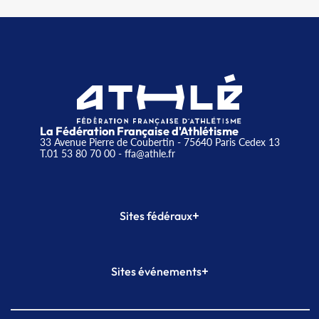
La Fédération Française d'Athlétisme
33 Avenue Pierre de Coubertin - 75640 Paris Cedex 13
T.01 53 80 70 00
- ffa@athle.fr
+
Sites fédéraux
SI-FFA
CALORG
+
Sites événements
Plateforme Formation
Meeting de Paris
Meeting de Paris indoor