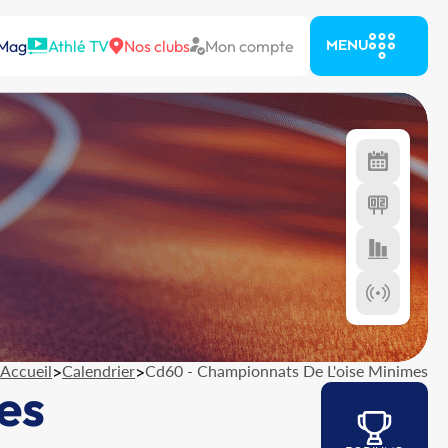
 Mag
Athlé TV
Nos clubs
Mon compte
MENU
Accueil
>
Calendrier
>
Cd60 - Championnats De L'oise Minimes
es