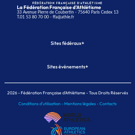
La Fédération Française d'Athlétisme
33 Avenue Pierre de Coubertin - 75640 Paris Cedex 13
T.01 53 80 70 00
- ffa@athle.fr
+
Sites fédéraux
SI-FFA
CALORG
+
Sites événements
Plateforme Formation
Meeting de Paris
Meeting de Paris indoor
MAIF Ekiden de Paris
2026
- Fédération Française d'Athlétisme - Tous Droits Réservés
Conditions d'utilisation -
Mentions légales -
Contacts