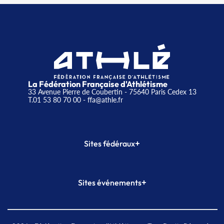
La Fédération Française d'Athlétisme
33 Avenue Pierre de Coubertin - 75640 Paris Cedex 13
T.01 53 80 70 00
- ffa@athle.fr
+
Sites fédéraux
SI-FFA
CALORG
+
Sites événements
Plateforme Formation
Meeting de Paris
Meeting de Paris indoor