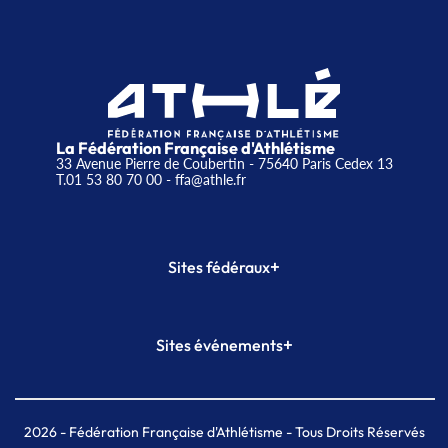
La Fédération Française d'Athlétisme
33 Avenue Pierre de Coubertin - 75640 Paris Cedex 13
T.01 53 80 70 00
- ffa@athle.fr
+
Sites fédéraux
SI-FFA
CALORG
+
Sites événements
Plateforme Formation
Meeting de Paris
Meeting de Paris indoor
MAIF Ekiden de Paris
2026
- Fédération Française d'Athlétisme - Tous Droits Réservés