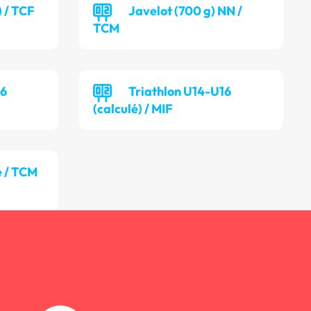
) / TCF
Javelot (700 g) NN /
TCM
16
Triathlon U14-U16
(calculé) / MIF
 / TCM