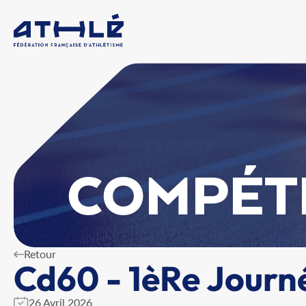
COMPÉT
Retour
Cd60 - 1èRe Journ
26 Avril 2026