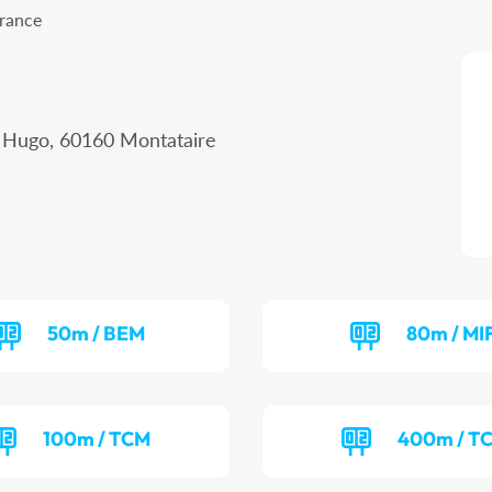
France
r Hugo, 60160 Montataire
50m / BEM
80m / MI
100m / TCM
400m / T