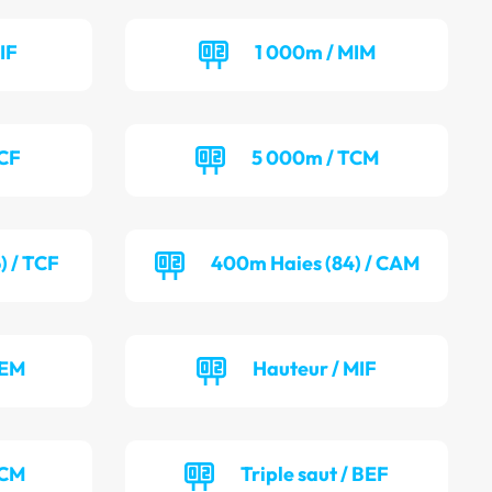
IF
1 000m / MIM
TCF
5 000m / TCM
) / TCF
400m Haies (84) / CAM
BEM
Hauteur / MIF
TCM
Triple saut / BEF