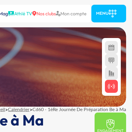
 Mag
Athlé TV
Nos clubs
Mon compte
MENU
eil
>
Calendrier
>
Cd60 - 1èRe Journée De Préparation Be à Ma
Be à Ma
ENGAGEMENT