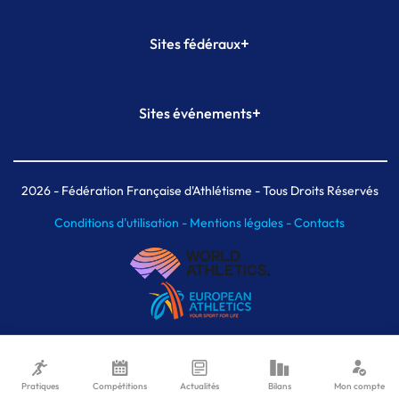
+
Sites fédéraux
SI-FFA
CALORG
+
Sites événements
Plateforme Formation
Meeting de Paris
Meeting de Paris indoor
MAIF Ekiden de Paris
2026
- Fédération Française d'Athlétisme - Tous Droits Réservés
Conditions d'utilisation -
Mentions légales -
Contacts
Pratiques
Compétitions
Actualités
Bilans
Mon compte