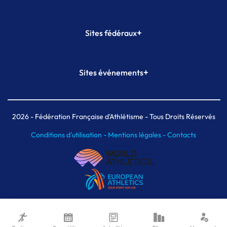
+
Sites fédéraux
SI-FFA
CALORG
+
Sites événements
Plateforme Formation
Meeting de Paris
Meeting de Paris indoor
MAIF Ekiden de Paris
2026
- Fédération Française d'Athlétisme - Tous Droits Réservés
Conditions d'utilisation -
Mentions légales -
Contacts