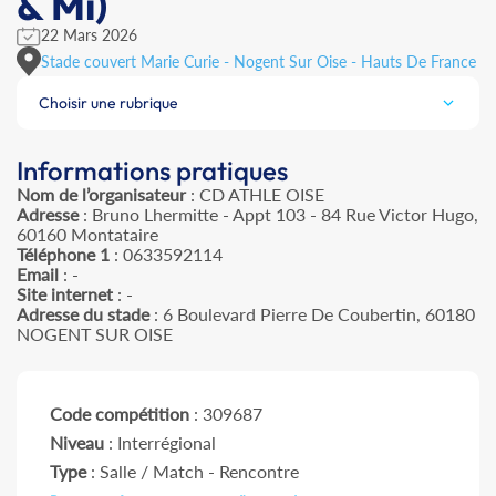
& Mi)
22 Mars 2026
Stade couvert Marie Curie - Nogent Sur Oise - Hauts De France
Choisir une rubrique
Informations pratiques
Nom de l’organisateur
: CD ATHLE OISE
Adresse
: Bruno Lhermitte - Appt 103 - 84 Rue Victor Hugo,
60160 Montataire
Téléphone 1
: 0633592114
Email
: -
Site internet
: -
Adresse du stade
: 6 Boulevard Pierre De Coubertin, 60180
NOGENT SUR OISE
Code compétition
: 309687
Niveau
: Interrégional
Type
: Salle / Match - Rencontre