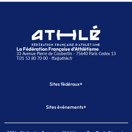
La Fédération Française d'Athlétisme
33 Avenue Pierre de Coubertin - 75640 Paris Cedex 13
T.01 53 80 70 00
- ffa@athle.fr
+
Sites fédéraux
SI-FFA
CALORG
+
Sites événements
Plateforme Formation
Meeting de Paris
Meeting de Paris indoor
MAIF Ekiden de Paris