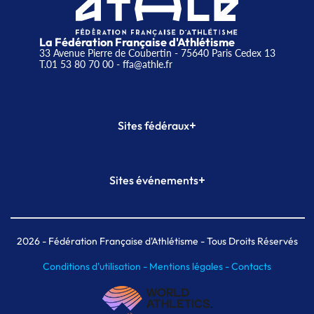
La Fédération Française d'Athlétisme
33 Avenue Pierre de Coubertin - 75640 Paris Cedex 13
T.01 53 80 70 00
- ffa@athle.fr
+
Sites fédéraux
SI-FFA
CALORG
+
Sites événements
Plateforme Formation
Meeting de Paris
Meeting de Paris indoor
MAIF Ekiden de Paris
2026
- Fédération Française d'Athlétisme - Tous Droits Réservés
Conditions d'utilisation -
Mentions légales -
Contacts