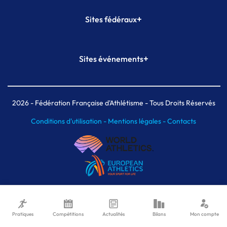
+
Sites fédéraux
SI-FFA
CALORG
+
Sites événements
Plateforme Formation
Meeting de Paris
Meeting de Paris indoor
MAIF Ekiden de Paris
2026
- Fédération Française d'Athlétisme - Tous Droits Réservés
Conditions d'utilisation -
Mentions légales -
Contacts
Pratiques
Compétitions
Actualités
Bilans
Mon compte